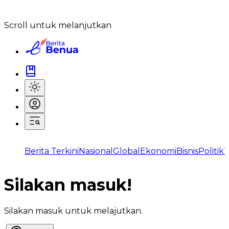
Scroll untuk melanjutkan
Berita Terkini
Nasional
Global
Ekonomi
Bisnis
Politik
T
Silakan masuk!
Silakan masuk untuk melajutkan.