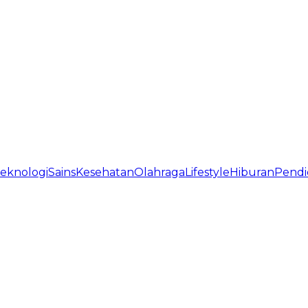
eknologi
Sains
Kesehatan
Olahraga
Lifestyle
Hiburan
Pendi