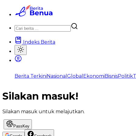
Indeks Berita
Berita Terkini
Nasional
Global
Ekonomi
Bisnis
Politik
T
Silakan masuk!
Silakan masuk untuk melajutkan.
PassKey