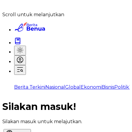
Scroll untuk melanjutkan
Berita Terkini
Nasional
Global
Ekonomi
Bisnis
Politik
T
Silakan masuk!
Silakan masuk untuk melajutkan.