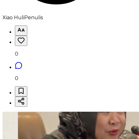
Xiao Huli
Penulis
0
0