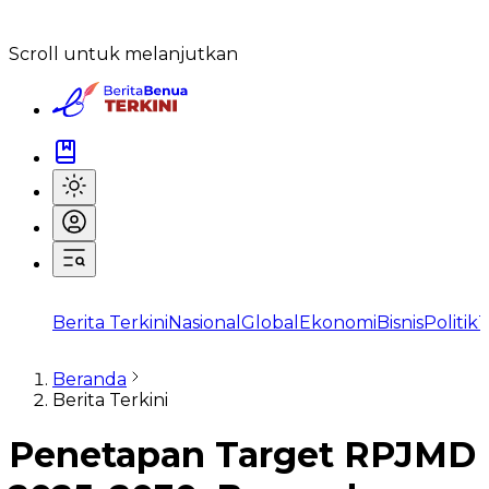
Scroll untuk melanjutkan
Berita Terkini
Nasional
Global
Ekonomi
Bisnis
Politik
T
Beranda
Berita Terkini
Penetapan Target RPJMD