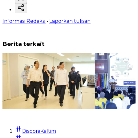
Informasi Redaksi
•
Laporkan tulisan
Berita terkait
Berita Terkini
Berita Terkini
Taruna Ikrar Sebut RSPON
Taruna Ikrar di
DisporaKaltim
Memiliki Modal Besar
Resistensi Ant