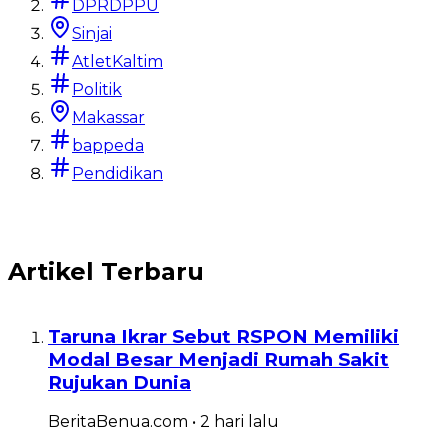
Menjadi Rumah Sakit Rujukan
Ancaman Nya
DPRDPPU
Dunia
Harus Jadi G
Sinjai
Selamatkan 
AtletKaltim
BeritaBenua.com
•
2 hari
lalu
Kesehatan Ba
Politik
Baca
BeritaBenua.com
Makassar
bappeda
Baca
Pendidikan
Artikel Terbaru
Taruna Ikrar Sebut RSPON Memiliki
Modal Besar Menjadi Rumah Sakit
Rujukan Dunia
BeritaBenua.com
•
2 hari
lalu