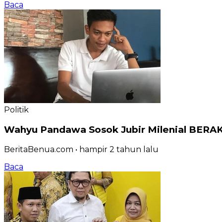
Baca
Politik
Wahyu Pandawa Sosok Jubir Milenial BERAKA
BeritaBenua.com
•
hampir 2 tahun
lalu
Baca