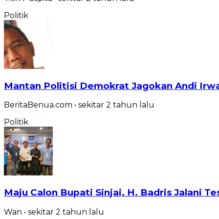
Politik
Mantan Politisi Demokrat Jagokan Andi Irwan
BeritaBenua.com
•
sekitar 2 tahun
lalu
Politik
Maju Calon Bupati Sinjai, H. Badris Jalani T
Wan
•
sekitar 2 tahun
lalu