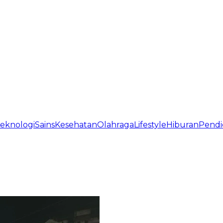
eknologi
Sains
Kesehatan
Olahraga
Lifestyle
Hiburan
Pendi