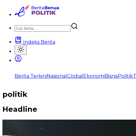
Indeks Berita
Berita Terkini
Nasional
Global
Ekonomi
Bisnis
Politik
T
politik
Headline