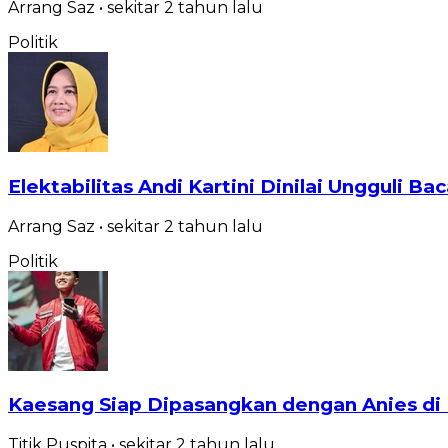
Arrang Saz
•
sekitar 2 tahun
lalu
Politik
Elektabilitas Andi Kartini Dinilai Ungguli Bac
Arrang Saz
•
sekitar 2 tahun
lalu
Politik
Kaesang Siap Dipasangkan dengan Anies di 
Titik Puspita
•
sekitar 2 tahun
lalu