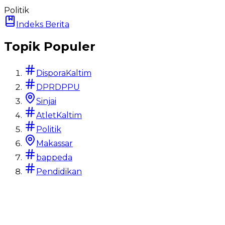
Politik
Indeks Berita
Topik Populer
DisporaKaltim
DPRDPPU
Sinjai
AtletKaltim
Politik
Makassar
bappeda
Pendidikan