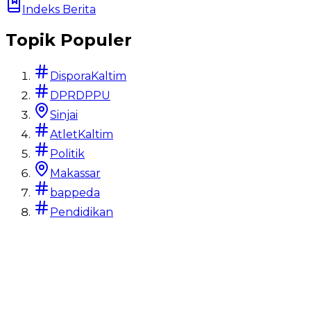
Indeks Berita
Topik Populer
DisporaKaltim
DPRDPPU
Sinjai
AtletKaltim
Politik
Makassar
bappeda
Pendidikan