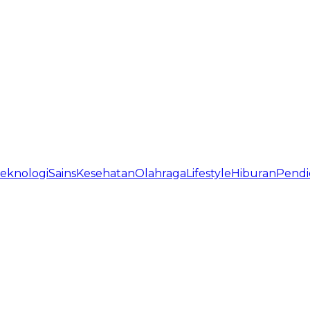
eknologi
Sains
Kesehatan
Olahraga
Lifestyle
Hiburan
Pendi