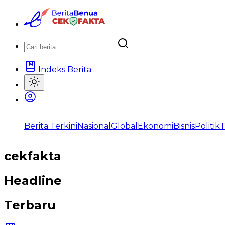
Indeks Berita
Berita Terkini
Nasional
Global
Ekonomi
Bisnis
Politik
T
cekfakta
Headline
Terbaru