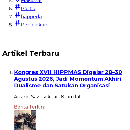
Makassar
Baca
Politik
bappeda
Pendidikan
Artikel Terbaru
Kongres XVII HIPPMAS Digelar 28–30
Agustus 2026, Jadi Momentum Akhiri
Dualisme dan Satukan Organisasi
Arrang Saz
•
sekitar 18 jam
lalu
Berita Terkini