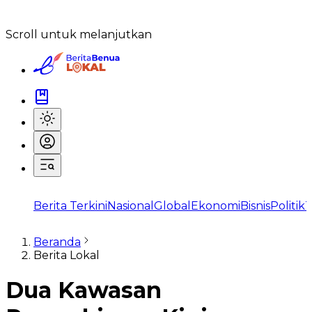
Scroll untuk melanjutkan
Berita Terkini
Nasional
Global
Ekonomi
Bisnis
Politik
T
Beranda
Berita Lokal
Dua Kawasan