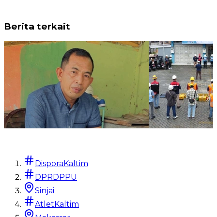
Berita terkait
Berita Lokal
Berita Lokal
HJS ke-460, DPW Himas
Jelang Pemilu
DisporaKaltim
Kaltara Ingatkan Kejayaan
Plus Sumbagt
Masa Lalu
Keandalan Jar
DPRDPPU
Sinjai
Tim Lapangan
•
lebih dari 2 tahun
Tim
•
lebih dari 2
AtletKaltim
lalu
Baca