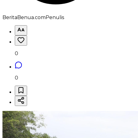
BeritaBenua.com
Penulis
0
0