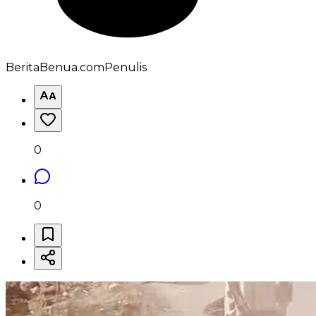
BeritaBenua.com
Penulis
0
0