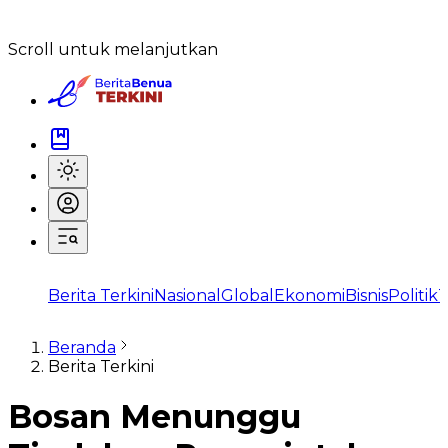
Scroll untuk melanjutkan
Berita Terkini
Nasional
Global
Ekonomi
Bisnis
Politik
T
Beranda
Berita Terkini
Bosan Menunggu