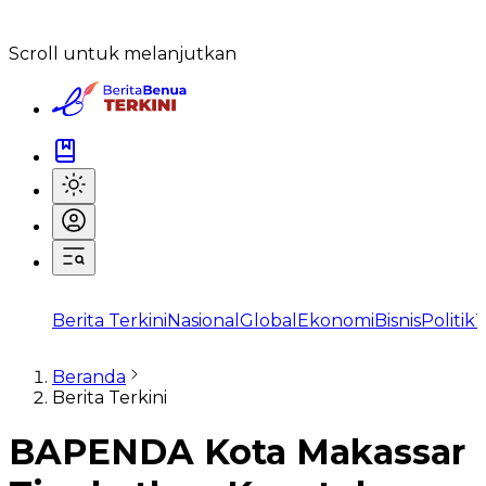
Scroll untuk melanjutkan
Berita Terkini
Nasional
Global
Ekonomi
Bisnis
Politik
T
Beranda
Berita Terkini
BAPENDA Kota Makassar