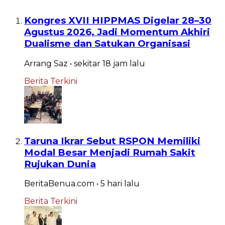
Kongres XVII HIPPMAS Digelar 28–30
Agustus 2026, Jadi Momentum Akhiri
Dualisme dan Satukan Organisasi
Arrang Saz
•
sekitar 18 jam
lalu
Berita Terkini
Taruna Ikrar Sebut RSPON Memiliki
Modal Besar Menjadi Rumah Sakit
Rujukan Dunia
BeritaBenua.com
•
5 hari
lalu
Berita Terkini