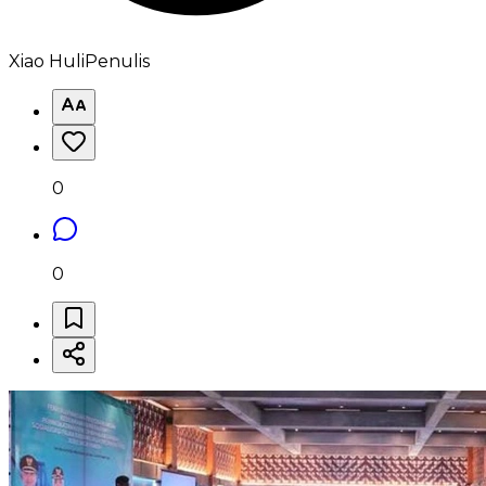
Xiao Huli
Penulis
0
0