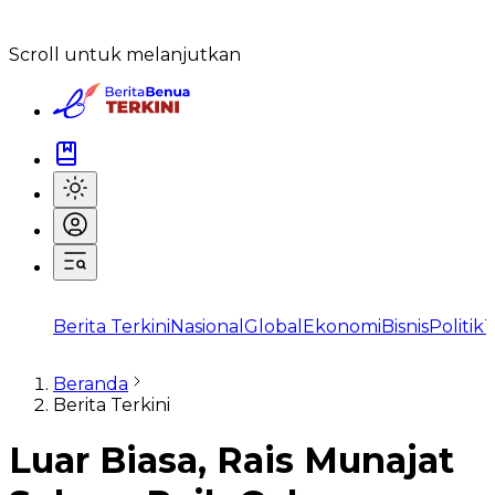
Scroll untuk melanjutkan
Berita Terkini
Nasional
Global
Ekonomi
Bisnis
Politik
T
Beranda
Berita Terkini
Luar Biasa, Rais Munajat