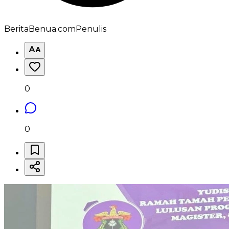
BeritaBenua.com
Penulis
0
0