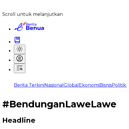
Scroll untuk melanjutkan
Berita Terkini
Nasional
Global
Ekonomi
Bisnis
Politik
T
#
BendunganLaweLawe
Headline