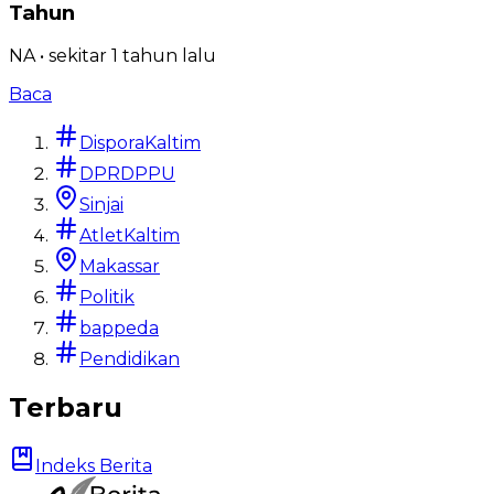
Tahun
NA
•
sekitar 1 tahun
lalu
Baca
DisporaKaltim
DPRDPPU
Sinjai
AtletKaltim
Makassar
Politik
bappeda
Pendidikan
Terbaru
Indeks Berita