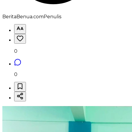
BeritaBenua.com
Penulis
0
0