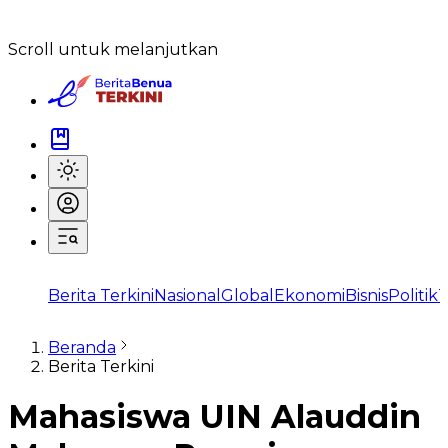
Scroll untuk melanjutkan
Berita Terkini
Nasional
Global
Ekonomi
Bisnis
Politik
T
Beranda
Berita Terkini
Mahasiswa UIN Alauddin