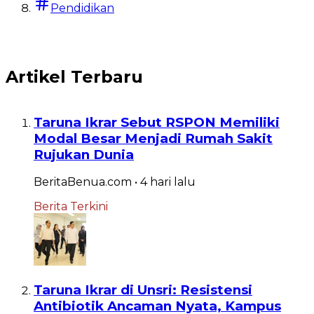
Pendidikan
Artikel Terbaru
Taruna Ikrar Sebut RSPON Memiliki
Modal Besar Menjadi Rumah Sakit
Rujukan Dunia
BeritaBenua.com
•
4 hari
lalu
Berita Terkini
Taruna Ikrar di Unsri: Resistensi
Antibiotik Ancaman Nyata, Kampus