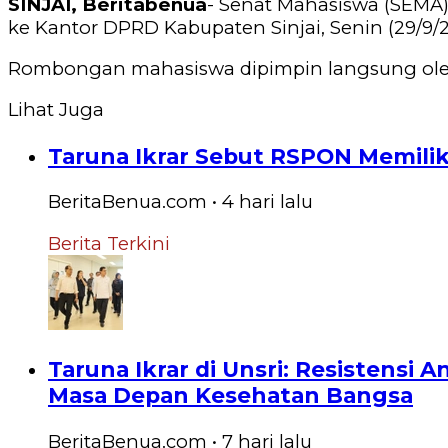
SINJAI, Beritabenua
- Senat Mahasiswa (SEMA)
ke Kantor DPRD Kabupaten Sinjai, Senin (29/9/2
Rombongan mahasiswa dipimpin langsung oleh
Lihat Juga
Taruna Ikrar Sebut RSPON Memilik
BeritaBenua.com
•
4 hari
lalu
Berita Terkini
Taruna Ikrar di Unsri: Resistensi
Masa Depan Kesehatan Bangsa
BeritaBenua.com
•
7 hari
lalu