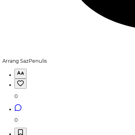
Arrang Saz
Penulis
0
0