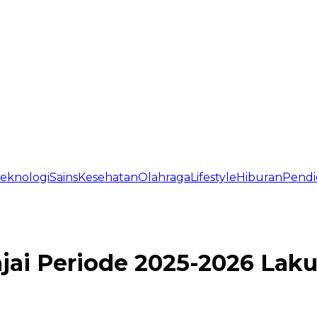
eknologi
Sains
Kesehatan
Olahraga
Lifestyle
Hiburan
Pendi
jai Periode 2025-2026 Lak