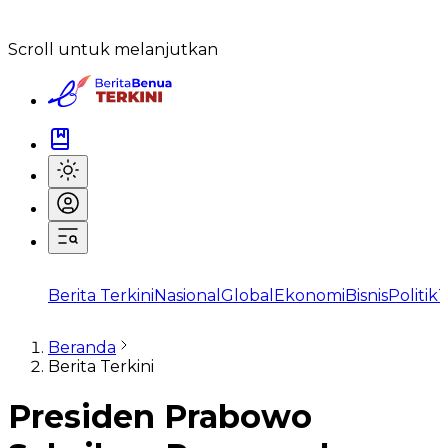
Scroll untuk melanjutkan
Berita Terkini
Nasional
Global
Ekonomi
Bisnis
Politik
T
Beranda
Berita Terkini
Presiden Prabowo