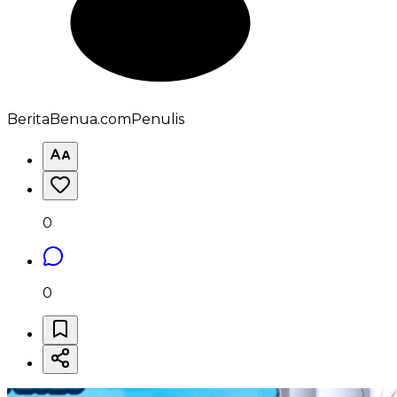
BeritaBenua.com
Penulis
0
0