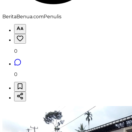
BeritaBenua.com
Penulis
0
0