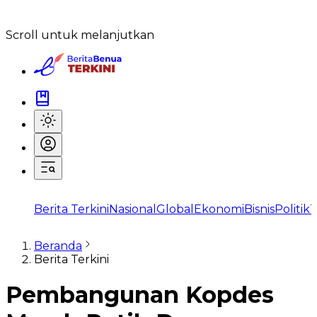
Scroll untuk melanjutkan
Berita Terkini
Nasional
Global
Ekonomi
Bisnis
Politik
T
Beranda
Berita Terkini
Pembangunan Kopdes