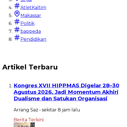
Tata Kelola 
AtletKaltim
Arrang Saz
•
13 hari
lalu
Makassar
Arrang Saz
•
16 ha
Baca
Politik
Baca
bappeda
Pendidikan
Artikel Terbaru
Kongres XVII HIPPMAS Digelar 28–30
Agustus 2026, Jadi Momentum Akhiri
Dualisme dan Satukan Organisasi
Arrang Saz
•
sekitar 8 jam
lalu
Berita Terkini