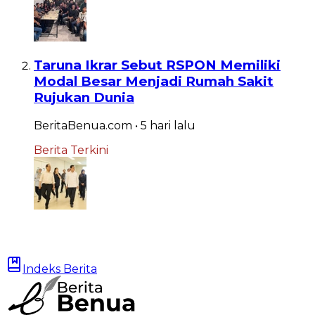
Taruna Ikrar Sebut RSPON Memiliki
Modal Besar Menjadi Rumah Sakit
Rujukan Dunia
BeritaBenua.com
•
5 hari
lalu
Berita Terkini
Indeks Berita