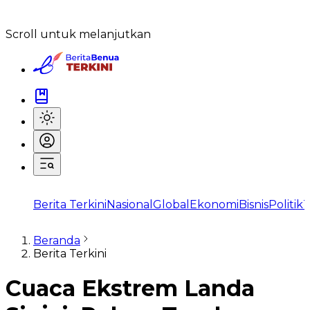
Scroll untuk melanjutkan
Berita Terkini
Nasional
Global
Ekonomi
Bisnis
Politik
T
Beranda
Berita Terkini
‎Cuaca Ekstrem Landa