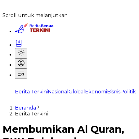
Scroll untuk melanjutkan
Berita Terkini
Nasional
Global
Ekonomi
Bisnis
Politik
T
Beranda
Berita Terkini
Membumikan Al Quran,