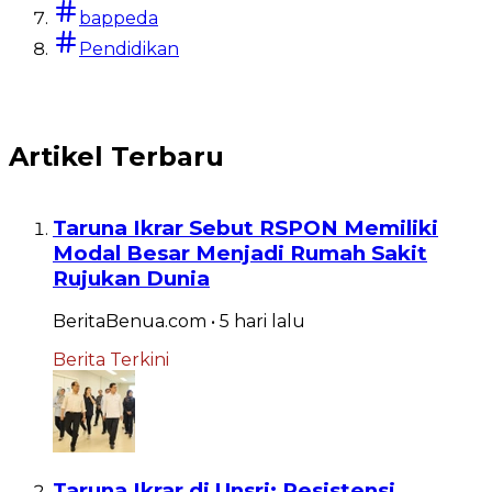
bappeda
Baca
Pendidikan
Artikel Terbaru
Taruna Ikrar Sebut RSPON Memiliki
Modal Besar Menjadi Rumah Sakit
Rujukan Dunia
BeritaBenua.com
•
5 hari
lalu
Berita Terkini
Taruna Ikrar di Unsri: Resistensi