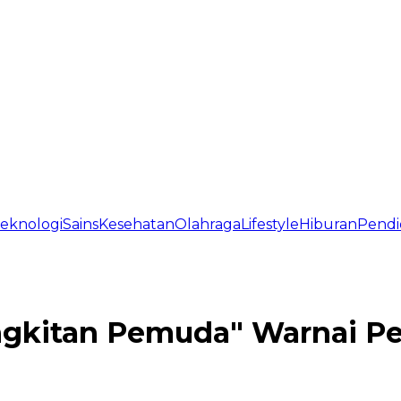
eknologi
Sains
Kesehatan
Olahraga
Lifestyle
Hiburan
Pendi
ngkitan Pemuda" Warnai Per