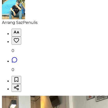
Arrang Saz
Penulis
0
0