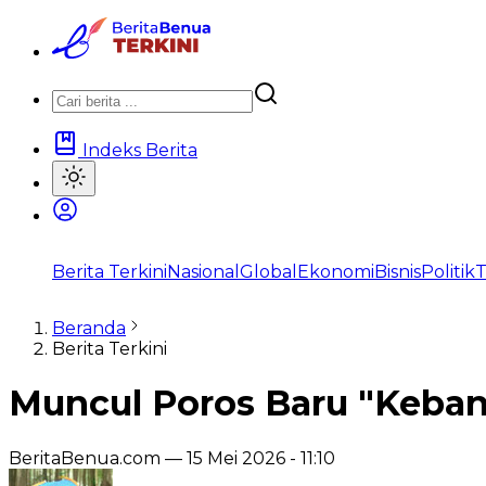
Indeks Berita
Berita Terkini
Nasional
Global
Ekonomi
Bisnis
Politik
T
Beranda
Berita Terkini
‎Muncul Poros Baru "Keba
BeritaBenua.com —
15 Mei 2026 - 11:10