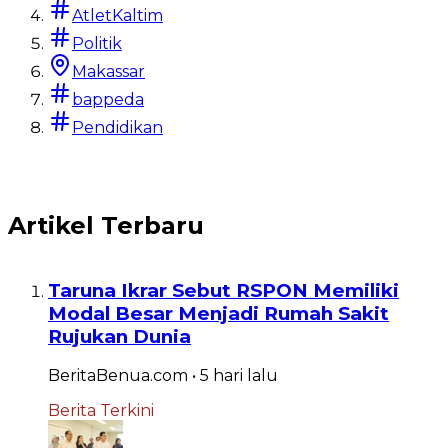
Selamatkan 
AtletKaltim
BeritaBenua.com
•
5 hari
lalu
Kesehatan Ba
Politik
Baca
BeritaBenua.com
Makassar
bappeda
Baca
Pendidikan
Artikel Terbaru
Taruna Ikrar Sebut RSPON Memiliki
Modal Besar Menjadi Rumah Sakit
Rujukan Dunia
BeritaBenua.com
•
5 hari
lalu
Berita Terkini