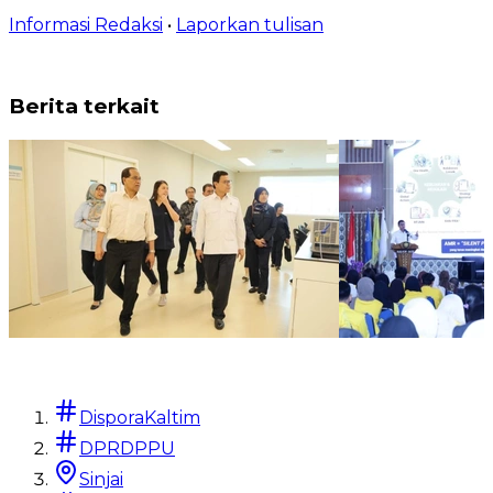
Informasi Redaksi
•
Laporkan tulisan
Berita terkait
Berita Terkini
Berita Terkini
Taruna Ikrar Sebut RSPON
Taruna Ikrar di
DisporaKaltim
Memiliki Modal Besar
Resistensi Ant
Menjadi Rumah Sakit Rujukan
Ancaman Nya
DPRDPPU
Dunia
Harus Jadi G
Sinjai