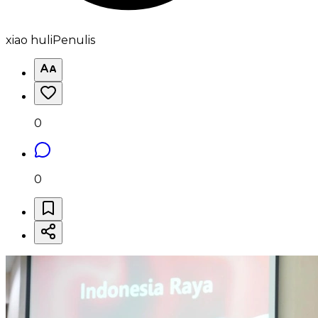
xiao huli
Penulis
0
0