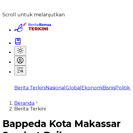
Scroll untuk melanjutkan
Berita Terkini
Nasional
Global
Ekonomi
Bisnis
Politik
T
Beranda
Berita Terkini
Bappeda Kota Makassar