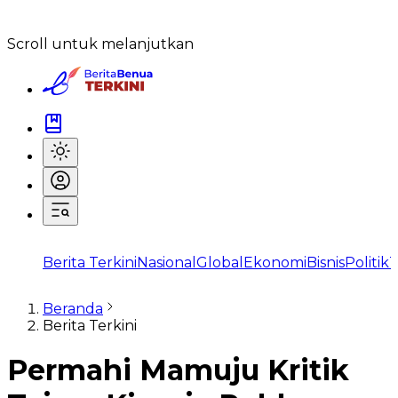
Scroll untuk melanjutkan
Berita Terkini
Nasional
Global
Ekonomi
Bisnis
Politik
T
Beranda
Berita Terkini
Permahi Mamuju Kritik