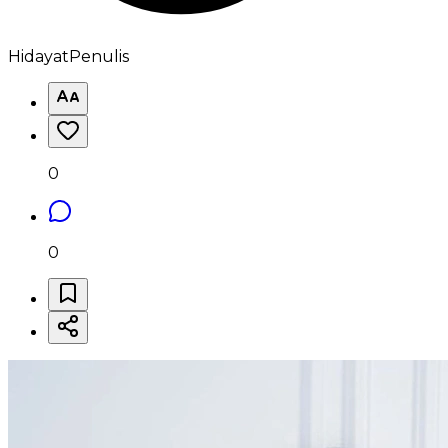
Hidayat
Penulis
0
0